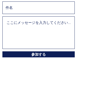
参加する
＃410-220ニューポートドライブ
ブリティッシュコロンビア州ポートムーディ
カナダV3H5B9